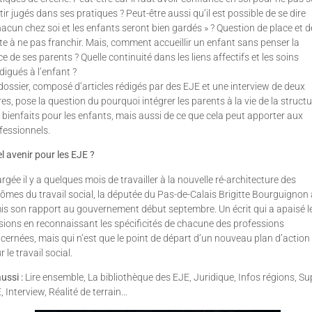
tir jugés dans ses pratiques ? Peut-être aussi qu’il est possible de se dire
hacun chez soi et les enfants seront bien gardés » ? Question de place et d
ite à ne pas franchir. Mais, comment accueillir un enfant sans penser la
ce de ses parents ? Quelle continuité dans les liens affectifs et les soins
digués à l’enfant ?
dossier, composé d’articles rédigés par des EJE et une interview de deux
es, pose la question du pourquoi intégrer les parents à la vie de la structu
 bienfaits pour les enfants, mais aussi de ce que cela peut apporter aux
fessionnels.
l avenir pour les EJE ?
rgée il y a quelques mois de travailler à la nouvelle ré-architecture des
lômes du travail social, la députée du Pas-de-Calais Brigitte Bourguignon 
is son rapport au gouvernement début septembre. Un écrit qui a apaisé l
sions en reconnaissant les spécificités de chacune des professions
cernées, mais qui n’est que le point de départ d’un nouveau plan d’action
 le travail social.
ussi :
Lire ensemble, La bibliothèque des EJE, Juridique, Infos régions, Su
, Interview, Réalité de terrain…