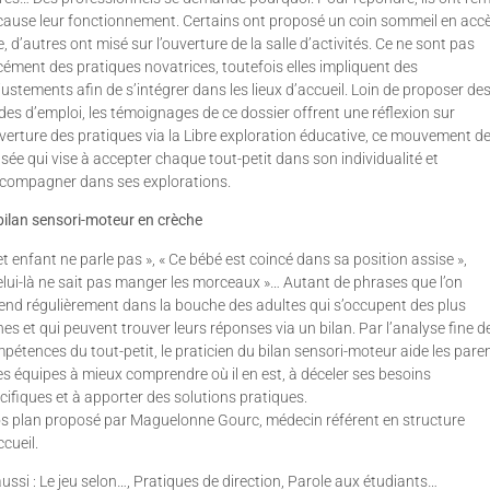
cause leur fonctionnement. Certains ont proposé un coin sommeil en acc
re, d’autres ont misé sur l’ouverture de la salle d’activités. Ce ne sont pas
cément des pratiques novatrices, toutefois elles impliquent des
justements afin de s’intégrer dans les lieux d’accueil. Loin de proposer de
es d’emploi, les témoignages de ce dossier offrent une réflexion sur
uverture des pratiques via la Libre exploration éducative, ce mouvement d
sée qui vise à accepter chaque tout-petit dans son individualité et
ccompagner dans ses explorations.
bilan sensori-moteur en crèche
et enfant ne parle pas », « Ce bébé est coincé dans sa position assise »,
elui-là ne sait pas manger les morceaux »… Autant de phrases que l’on
end régulièrement dans la bouche des adultes qui s’occupent des plus
nes et qui peuvent trouver leurs réponses via un bilan. Par l’analyse fine d
pétences du tout-petit, le praticien du bilan sensori-moteur aide les pare
les équipes à mieux comprendre où il en est, à déceler ses besoins
cifiques et à apporter des solutions pratiques.
s plan proposé par Maguelonne Gourc, médecin référent en structure
ccueil.
aussi : Le jeu selon…, Pratiques de direction, Parole aux étudiants…