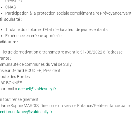
mensuel)
CNAS
Participation à la protection sociale complémentaire Prévoyance/San
fil souhaité :
Titulaire du diplôme d’Etat d’éducateur de jeunes enfants
Expérience en crèche appréciée
didature :
– lettre de motivation à transmettre avant le 31/08/2022 à l’adresse
vante :
munauté de communes du Val de Sully
sieur Gérard BOUDIER, Président
route des Bordes
460 BONNÉE
par mail à
accueil@valdesully.fr
r tout renseignement :
ame Sophie MAROIS, Directrice du service Enfance/Petite enfance par m
rection.enfance@valdesully.fr