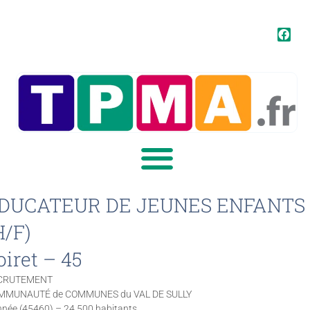
DUCATEUR DE JEUNES ENFANTS
H/F)
oiret – 45
CRUTEMENT
MMUNAUTÉ de COMMUNES du VAL DE SULLY
née (45460) – 24 500 habitants