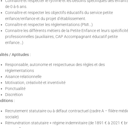
Connaître et respecter le rythme et les besoins spécifiques des enfant
de 0 à 6 ans.
Connaître et respecter les objectifs éducatifs du service petite
enfance/enfance et du projet d’établissement.
Connaître et respecter les réglementations (PMI…)
Connaitre les différents métiers de la Petite Enfance et leurs spécificit
professionnelles (auxiliaires, CAP Accompagnant éducatif petite
enfance…)
lités / Aptitudes :
Responsable, autonome et respectueux des règles et des
réglementations
Aisance relationnelle
Motivation, créativité et inventivité
Ponctualité
Discrétion
ditions :
Recrutement statutaire ou à défaut contractuel (cadre A – filière médi
sociale)
Rémunération statutaire + régime indemnitaire (de 1891 € à 2021 € br